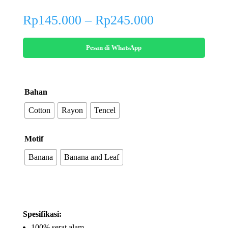
Price
Rp
145.000
–
Rp
245.000
range:
Rp145.000
Pesan di WhatsApp
through
Rp245.000
Bahan
Cotton
Rayon
Tencel
Motif
Banana
Banana and Leaf
Spesifikasi:
100% serat alam.