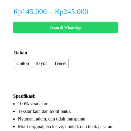
Price
Rp
145.000
–
Rp
245.000
range:
Rp145.000
Pesan di WhatsApp
through
Rp245.000
Bahan
Cotton
Rayon
Tencel
Spesifikasi:
100% serat alam.
Tekstur kain dan motif halus.
Nyaman, adem, dan tidak transparan.
Motif original, exclusive, limited, dan tidak pasaran.