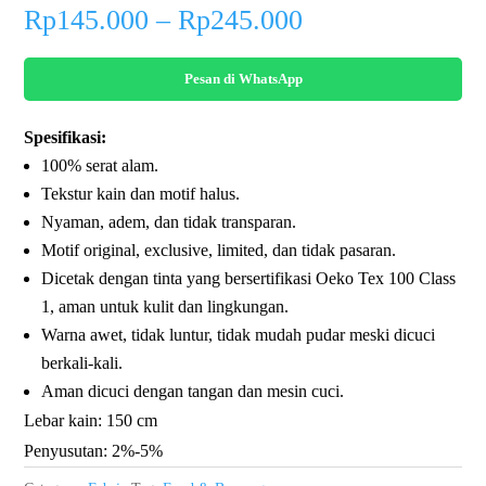
Price
Rp
145.000
–
Rp
245.000
range:
Rp145.000
Pesan di WhatsApp
through
Rp245.000
Spesifikasi:
100% serat alam.
Tekstur kain dan motif halus.
Nyaman, adem, dan tidak transparan.
Motif original, exclusive, limited, dan tidak pasaran.
Dicetak dengan tinta yang bersertifikasi Oeko Tex 100 Class
1, aman untuk kulit dan lingkungan.
Warna awet, tidak luntur, tidak mudah pudar meski dicuci
berkali-kali.
Aman dicuci dengan tangan dan mesin cuci.
Lebar kain: 150 cm
Penyusutan: 2%-5%