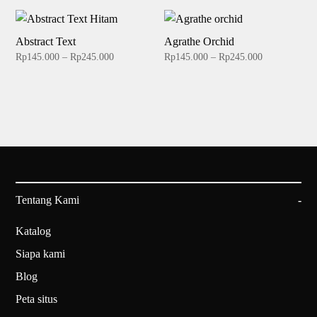
Rp145.000
Rp145.000
through
through
Rp245.000
Rp245.000
Abstract Text
Agrathe Orchid
Price
Price
Rp
145.000
–
Rp
245.000
Rp
145.000
–
Rp
245.000
range:
range:
Rp145.000
Rp145.000
through
through
Rp245.000
Rp245.000
Tentang Kami
Katalog
Siapa kami
Blog
Peta situs