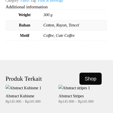
Category:
Fabric
Tag:
Food & Beverage
Additional information
Weight
300 g
Bahan
Cotton, Rayon, Tencel
Motif
Coffee, Cute Coffee
Produk Terkait
Shop
Abstract Kubisme
Abstract Stripes
Price
Price
Rp
145.000
–
Rp
245.000
Rp
145.000
–
Rp
245.000
range:
range: