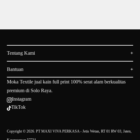
Rp145.000
Rp145.000
through
through
Rp245.000
Rp245.000
Tentang Kami
Bantuan
Moka Textile jual kain full print 100% serat alam berkualitas
premium di Solo Raya.
Instagram

TikTok

Copyright © 2026. PT MAXI VIVA PERKASA - Jetis Wetan, RT 01 RW 03, Jaten,