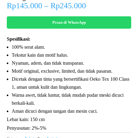
Price
Rp
145.000
–
Rp
245.000
range:
Rp145.000
Pesan di WhatsApp
through
Rp245.000
Spesifikasi:
100% serat alam.
Tekstur kain dan motif halus.
Nyaman, adem, dan tidak transparan.
Motif original, exclusive, limited, dan tidak pasaran.
Dicetak dengan tinta yang bersertifikasi Oeko Tex 100 Class
1, aman untuk kulit dan lingkungan.
Warna awet, tidak luntur, tidak mudah pudar meski dicuci
berkali-kali.
Aman dicuci dengan tangan dan mesin cuci.
Lebar kain: 150 cm
Penyusutan: 2%-5%