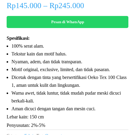
Price
Rp
145.000
–
Rp
245.000
range:
Rp145.000
Pesan di WhatsApp
through
Rp245.000
Spesifikasi:
100% serat alam.
Tekstur kain dan motif halus.
Nyaman, adem, dan tidak transparan.
Motif original, exclusive, limited, dan tidak pasaran.
Dicetak dengan tinta yang bersertifikasi Oeko Tex 100 Class
1, aman untuk kulit dan lingkungan.
Warna awet, tidak luntur, tidak mudah pudar meski dicuci
berkali-kali.
Aman dicuci dengan tangan dan mesin cuci.
Lebar kain: 150 cm
Penyusutan: 2%-5%