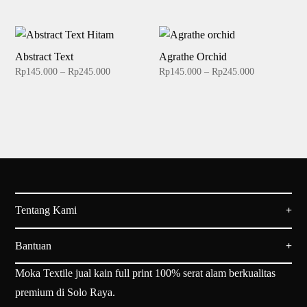
range:
range:
Rp145.000
Rp145.000
through
through
Rp245.000
Rp245.000
Abstract Text
Agrathe Orchid
Price
Price
Rp
145.000
–
Rp
245.000
Rp
145.000
–
Rp
245.000
range:
range:
Rp145.000
Rp145.000
through
through
Rp245.000
Rp245.000
Tentang Kami
Bantuan
Moka Textile jual kain full print 100% serat alam berkualitas
premium di Solo Raya.