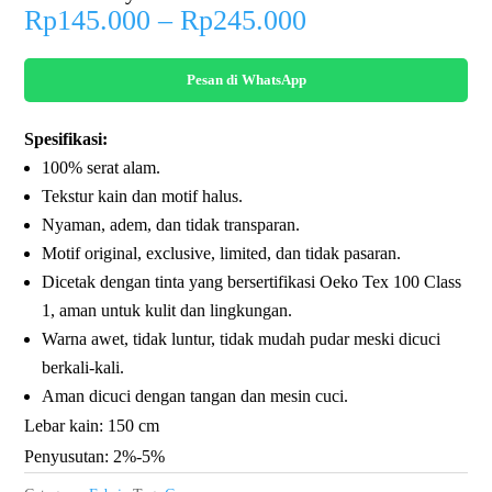
Price
Rp
145.000
–
Rp
245.000
range:
Rp145.000
Pesan di WhatsApp
through
Rp245.000
Spesifikasi:
100% serat alam.
Tekstur kain dan motif halus.
Nyaman, adem, dan tidak transparan.
Motif original, exclusive, limited, dan tidak pasaran.
Dicetak dengan tinta yang bersertifikasi Oeko Tex 100 Class
1, aman untuk kulit dan lingkungan.
Warna awet, tidak luntur, tidak mudah pudar meski dicuci
berkali-kali.
Aman dicuci dengan tangan dan mesin cuci.
Lebar kain: 150 cm
Penyusutan: 2%-5%