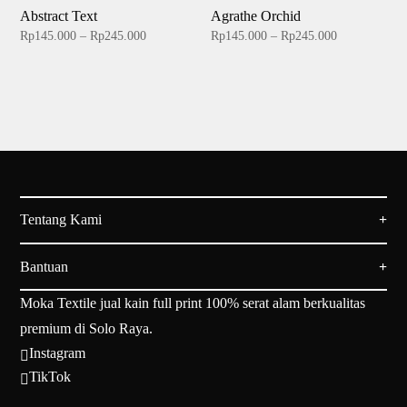
Rp245.000
Rp245.000
Abstract Text
Agrathe Orchid
Price
Price
Rp
145.000
–
Rp
245.000
Rp
145.000
–
Rp
245.000
range:
range:
Rp145.000
Rp145.000
through
through
Rp245.000
Rp245.000
Tentang Kami
Bantuan
Moka Textile jual kain full print 100% serat alam berkualitas
premium di Solo Raya.
Instagram

TikTok
