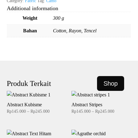
Category:
Fabric
Tag:
Camo
Additional information
Weight
300 g
Bahan
Cotton, Rayon, Tencel
Produk Terkait
Shop
Abstract Kubisme
Abstract Stripes
Price
Price
Rp
145.000
–
Rp
245.000
Rp
145.000
–
Rp
245.000
range:
range:
Rp145.000
Rp145.000
through
through