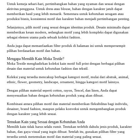
Untuk kemeja sehari-hari, pertimbangkan bahan yang nyaman dan sesuai dengan
aktivitas pengguna. Untuk dress atau blouse, bahan dengan karakter jatuh dapat
memberikan hasil yang lebih menarik. Sementara untuk kebutuhan seragam atau
produksi bisnis, konsistensi motif dan karakter bahan menjadi pertimbangan penting.
Selanjutnya, pilih motif yang sesuai dengan identitas produk. Desain minimalis dapat
memberikan kesan modern, sedangkan motif yang lebih kompleks dapat digunakan
sebagai elemen utama pada sebuah koleksi fashion.
Anda juga dapat memanfaatkan filter produk di halaman ini untuk mempersempit
pilihan berdasarkan motif dan bahan.
Mengapa Memilih Kain Moka Textile?
Moka Textile menghadirkan koleksi kain motif full print dengan berbagai pilihan
desain dan material untuk kebutuhan fashion dan tekstil.
Koleksi yang tersedia mencakup berbagai kategori motif, mulai dari abstrak, animal,
ethnic, flower, geometry, landscape, ornament, hingga kategori motif lainnya.
Dengan pilihan material seperti cotton, rayon, Tencel, dan linen, Anda dapat
menyesuaikan bahan dengan kebutuhan produk yang akan dibuat.
Kombinasi antara pilihan motif dan material memberikan fleksibilitas bagi individu,
desainer, brand fashion, maupun pelaku konveksi untuk mengembangkan produk
dengan karakter yang lebih sesuai.
Temukan Kain yang Sesuai dengan Kebutuhan Anda
Memilih kain tidak harus selalu rumit. Tentukan terlebih dahulu jenis produk, karakter
bahan, dan gaya visual yang ingin dibuat. Setelah itu, gunakan pilihan filter yang
tersedia untuk menemukan motif dan material yang paling sesuai.