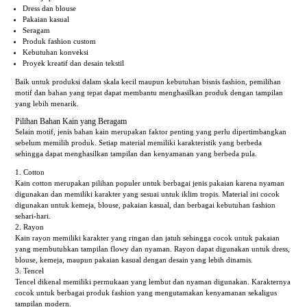
Dress dan blouse
Pakaian kasual
Seragam
Produk fashion custom
Kebutuhan konveksi
Proyek kreatif dan desain tekstil
Baik untuk produksi dalam skala kecil maupun kebutuhan bisnis fashion, pemilihan
motif dan bahan yang tepat dapat membantu menghasilkan produk dengan tampilan
yang lebih menarik.
Pilihan Bahan Kain yang Beragam
Selain motif, jenis bahan kain merupakan faktor penting yang perlu dipertimbangkan
sebelum memilih produk. Setiap material memiliki karakteristik yang berbeda
sehingga dapat menghasilkan tampilan dan kenyamanan yang berbeda pula.
Cotton
Kain cotton merupakan pilihan populer untuk berbagai jenis pakaian karena nyaman
digunakan dan memiliki karakter yang sesuai untuk iklim tropis. Material ini cocok
digunakan untuk kemeja, blouse, pakaian kasual, dan berbagai kebutuhan fashion
sehari-hari.
Rayon
Kain rayon memiliki karakter yang ringan dan jatuh sehingga cocok untuk pakaian
yang membutuhkan tampilan flowy dan nyaman. Rayon dapat digunakan untuk dress,
blouse, kemeja, maupun pakaian kasual dengan desain yang lebih dinamis.
Tencel
Tencel dikenal memiliki permukaan yang lembut dan nyaman digunakan. Karakternya
cocok untuk berbagai produk fashion yang mengutamakan kenyamanan sekaligus
tampilan modern.