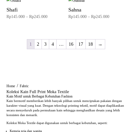
through
through
Shafi
Sahna
Rp245.000
Rp245.000
Price
Price
Rp
145.000
–
Rp
245.000
Rp
145.000
–
Rp
245.000
range:
range:
Rp145.000
Rp145.000
through
through
1
2
3
4
…
16
17
18
→
Rp245.000
Rp245.000
/
Home
Fabric
Koleksi Kain Full Print Moka Textile
Kain Motif untuk Berbagai Kebutuhan Fashion
Kain bermotif memberikan lebih banyak pilihan untuk menciptakan pakaian dengan
karakter visual yang kuat. Dengan teknologi printing tekstil, motif dapat diaplikasikan
secara menyeluruh pada permukaan kain sehingga menghasilkan desain yang lebih
konsisten dan menarik.
Koleksi Moka Textile dapat digunakan untuk berbagai kebutuhan, seperti:
Kemeja pria dan wanita