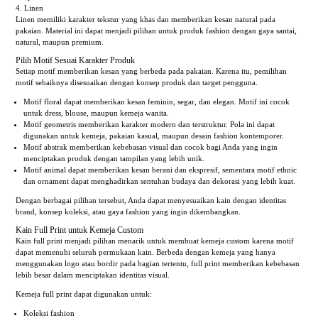
Linen
Linen memiliki karakter tekstur yang khas dan memberikan kesan natural pada
pakaian. Material ini dapat menjadi pilihan untuk produk fashion dengan gaya santai,
natural, maupun premium.
Pilih Motif Sesuai Karakter Produk
Setiap motif memberikan kesan yang berbeda pada pakaian. Karena itu, pemilihan
motif sebaiknya disesuaikan dengan konsep produk dan target pengguna.
Motif floral dapat memberikan kesan feminin, segar, dan elegan. Motif ini cocok
untuk dress, blouse, maupun kemeja wanita.
Motif geometris memberikan karakter modern dan terstruktur. Pola ini dapat
digunakan untuk kemeja, pakaian kasual, maupun desain fashion kontemporer.
Motif abstrak memberikan kebebasan visual dan cocok bagi Anda yang ingin
menciptakan produk dengan tampilan yang lebih unik.
Motif animal dapat memberikan kesan berani dan ekspresif, sementara motif ethnic
dan ornament dapat menghadirkan sentuhan budaya dan dekorasi yang lebih kuat.
Dengan berbagai pilihan tersebut, Anda dapat menyesuaikan kain dengan identitas
brand, konsep koleksi, atau gaya fashion yang ingin dikembangkan.
Kain Full Print untuk Kemeja Custom
Kain full print menjadi pilihan menarik untuk membuat kemeja custom karena motif
dapat memenuhi seluruh permukaan kain. Berbeda dengan kemeja yang hanya
menggunakan logo atau bordir pada bagian tertentu, full print memberikan kebebasan
lebih besar dalam menciptakan identitas visual.
Kemeja full print dapat digunakan untuk:
Koleksi fashion