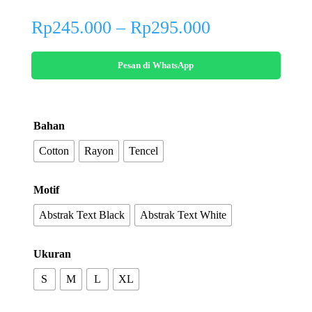
Price
Rp
245.000
–
Rp
295.000
range:
Rp245.000
Pesan di WhatsApp
through
Rp295.000
Bahan
Cotton
Rayon
Tencel
Motif
Abstrak Text Black
Abstrak Text White
Ukuran
S
M
L
XL