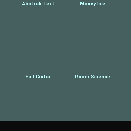
Abstrak Text
Moneyfire
Full Guitar
Room Science