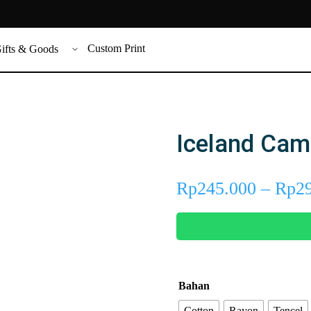
Custom Print
ifts & Goods
Iceland Ca
Rp
245.000
–
Rp
2
Bahan
Cotton
Rayon
Tencel