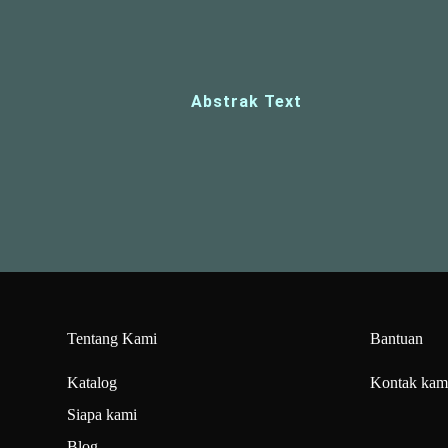
Abstrak Text
Tentang Kami
Bantuan
Katalog
Kontak kam
Siapa kami
Blog