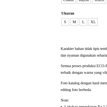
Ukuran
S
M
L
XL
Karakter bahan tidak tipis tem
dan nyaman digunakan seharia
Semua proses produksi ECO-
terbaik dengan warna yang vibr
Foto katalog dengan hasil mem
editing foto berbeda.
Note:
Lakukan pengukuran P x L 