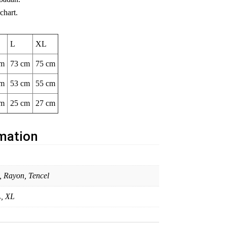
chart.
L
XL
cm
73 cm
75 cm
cm
53 cm
55 cm
cm
25 cm
27 cm
rmation
, Rayon, Tencel
L, XL