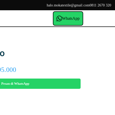
halo.mokatextile@gmail.com
0811 2670 320
WhatsApp
mo
Price
95.000
range:
Rp245.000
Pesan di WhatsApp
through
Rp295.000