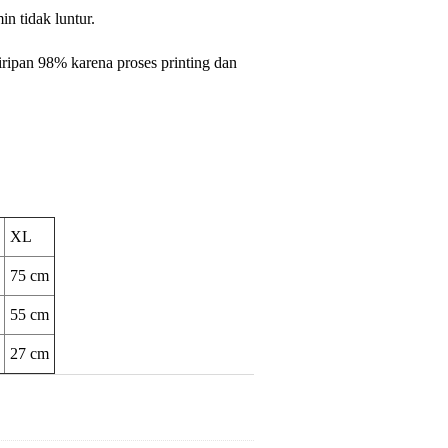
in tidak luntur.
iripan 98% karena proses printing dan
XL
75 cm
55 cm
27 cm