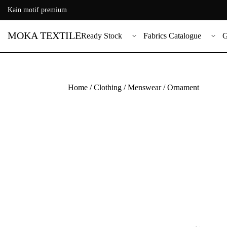
Kain motif premium
MOKA TEXTILE
Ready Stock
Fabrics Catalogue
G
Home
/
Clothing
/
Menswear
/ Ornament