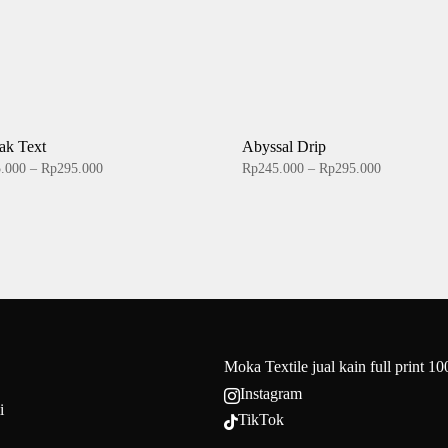
ak Text
Abyssal Drip
Price
Price
5.000
–
Rp
295.000
Rp
245.000
–
Rp
295.000
range:
range:
Rp245.000
Rp245.000
through
through
Rp295.000
Rp295.000
Moka Textile jual kain full print 1
Instagram

i
TikTok
