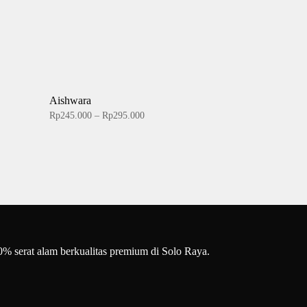
Aishwara
Price
Rp
245.000
–
Rp
295.000
range:
Rp245.000
through
Rp295.000
00% serat alam berkualitas premium di Solo Raya.