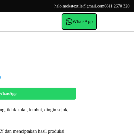
halo.mokatextile@gmail.com
0811 2670 320
WhatsApp
Price
0
range:
Rp245.000
 WhatsApp
through
Rp295.000
ng, tidak kaku, lembut, dingin sejuk,
dan menciptakan hasil produksi