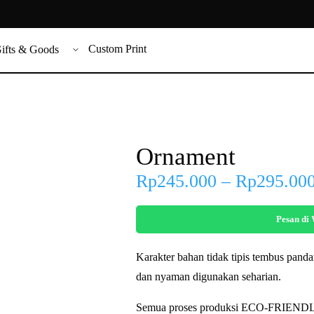
Custom Print
ifts & Goods
Ornament
Rp
245.000
–
Rp
295.00
Pesan di
Karakter bahan tidak tipis tembus panda
dan nyaman digunakan seharian.
Semua proses produksi ECO-FRIENDLY 