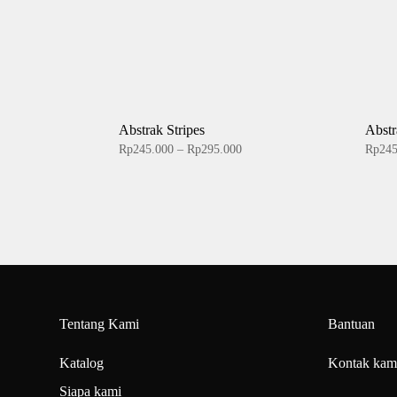
Abstrak Stripes
Abstr
Price
Rp
245.000
–
Rp
295.000
Rp
24
range:
Rp245.000
through
Rp295.000
Tentang Kami
Bantuan
Katalog
Kontak kam
Siapa kami