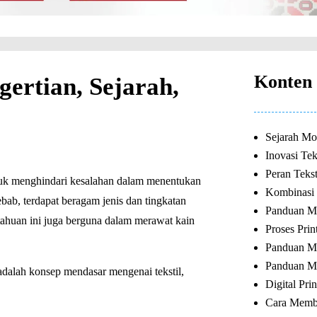
Konten 
gertian, Sejarah,
Sejarah Mot
Inovasi Tek
Peran Tekst
tuk menghindari kesalahan dalam menentukan
Kombinasi S
bab, terdapat beragam jenis dan tingkatan
Panduan M
etahuan ini juga berguna dalam merawat kain
Proses Prin
Panduan Me
Panduan Me
adalah konsep mendasar mengenai tekstil,
Digital Pri
Cara Membe