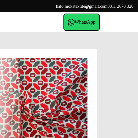
halo.mokatextile@gmail.com
0811 2670 320
WhatsApp